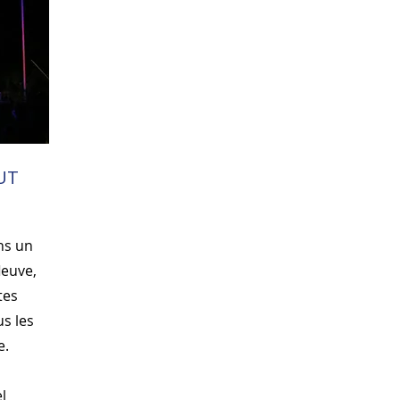
OUT
ans un
leuve,
tes
us les
e.
el