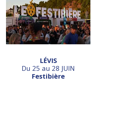
LÉVIS
Du 25 au 28 JUIN
Festibière
Fans de bière? Le Festibière de Lévis
est le rendez-vous incontournable
et l’occasion parfaite de savourer
des créations locales. Ajoutez à ça
une programmation musicale
éclectique et des foodtrucks