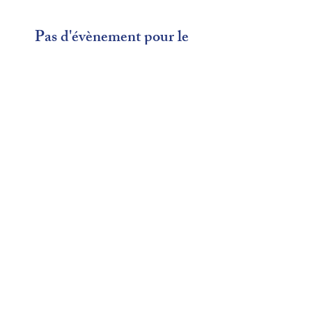
Pas d'évènement pour le
moment
Aucune information sur un
évènement pour le moment
4.94 / 5
9.5 / 10