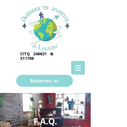
CITQ 246621 &
311706
Réservez ici
F.A.Q.